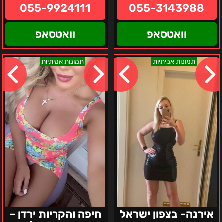
055-9924111
055-3143988
וואטסאפ
וואטסאפ
אירנה-
חיפה
תמונות אמיתיות
תמונות אמיתיות
בצפון
והקריות
ישראל
ירדן
–
בחורה
ישראלית
אוקראינית
חרמנית
אירנה- בצפון ישראל
חיפה והקריות ירדן –