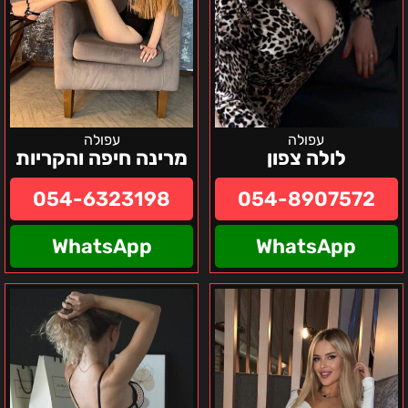
עפולה
עפולה
לולה צפון
מרינה חיפה והקריות
054-6323198
054-8907572
WhatsApp
WhatsApp
קריות
צפון
והסביבה
המדינה
נסטיה-ישראלית
אליזבט
מפנקת