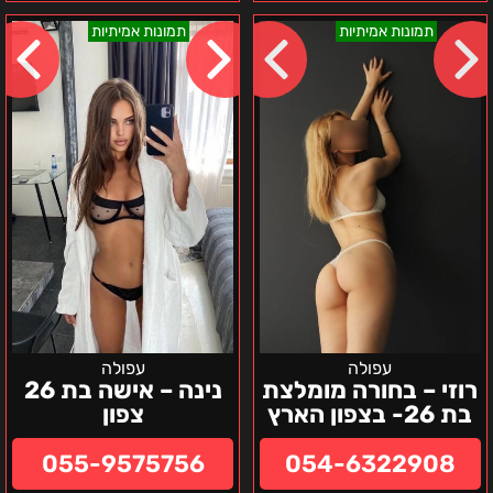
רוזי
נינה
תמונות אמיתיות
תמונות אמיתיות
–
–
בחורה
אישה
מומלצת
בת
בת
26
26-
צפון
בצפון
הארץ
עפולה
עפולה
רוזי – בחורה מומלצת
נינה – אישה בת 26
בת 26- בצפון הארץ
צפון
055-9575756
054-6322908