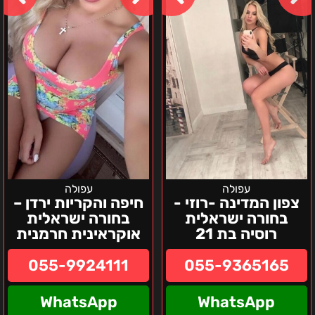
רוזי
–
-
בחורה
בחורה
ישראלית
ישראלית
אוקראינית
רוסיה
חרמנית
בת
21
עפולה
עפולה
צפון המדינה -רוזי -
חיפה והקריות ירדן –
בחורה ישראלית
בחורה ישראלית
רוסיה בת 21
אוקראינית חרמנית
055-9924111
055-9365165
WhatsApp
WhatsApp