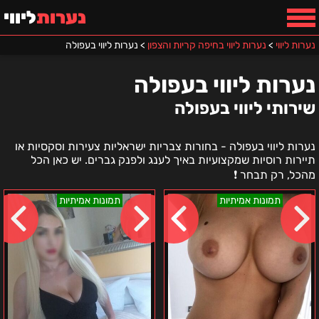
נערות
ליווי
נערות ליווי
>
נערות ליווי בחיפה קריות והצפון
>
נערות ליווי בעפולה
נערות ליווי בעפולה
שירותי ליווי בעפולה
נערות ליווי בעפולה - בחורות צבריות ישראליות צעירות וסקסיות או
תיירות רוסיות שמקצועיות באיך לענג ולפנק גברים. יש כאן הכל
מהכל, רק תבחר ❗️
חיפה
צפון
תמונות אמיתיות
תמונות אמיתיות
והסביבה
המדינה
–
–
ירדן
פאינה
–
נערת
ליווי
רוסייה
דיסקרטית