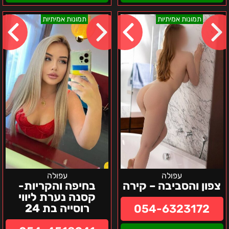
צפון
בחיפה
תמונות אמיתיות
תמונות אמיתיות
והסביבה
והקריות-
–
קסנה
קירה
נערת
ליווי
רוסייה
בת
24
עפולה
עפולה
צפון והסביבה – קירה
בחיפה והקריות-
קסנה נערת ליווי
רוסייה בת 24
054-6323172