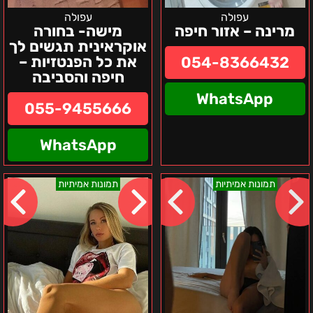
עפולה
עפולה
מרינה – אזור חיפה
מישה- בחורה
אוקראינית תגשים לך
את כל הפנטזיות –
054-8366432
חיפה והסביבה
WhatsApp
055-9455666
WhatsApp
צפון
אלין
תמונות אמיתיות
תמונות אמיתיות
מילה
–
צפון
הארץ