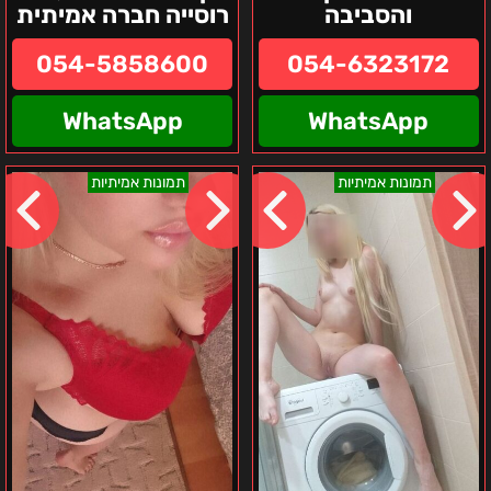
והסביבה
רוסייה חברה אמיתית
054-5858600
054-6323172
WhatsApp
WhatsApp
מרינה
מישה-
תמונות אמיתיות
תמונות אמיתיות
–
בחורה
אזור
אוקראינית
חיפה
תגשים
לך
את
כל
הפנטזיות
–
חיפה
והסביבה