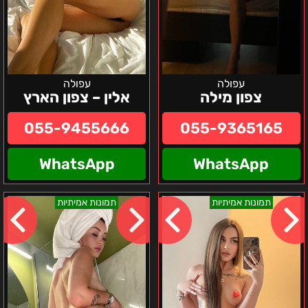
עפולה
עפולה
צפון מילה
אלין – צפון הארץ
055-9455666
055-9365165
WhatsApp
WhatsApp
אזור
סוניה-
תמונות אמיתיות
תמונות אמיתיות
חיפה
נערת
-
ליווי
רנה
VIP
-
מטריפה-
נערת
צפון
ליווי
הארץ
אוקראינית
מטריפה