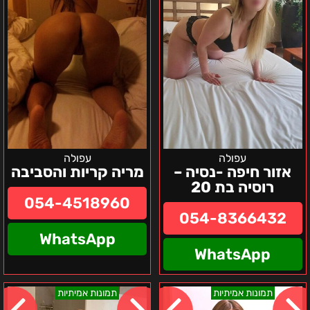
רוסיה
בת
20
עפולה
עפולה
אזור חיפה -נסיה –
מריה קריות והסביבה
רוסיה בת 20
054-4518960
054-8366432
WhatsApp
WhatsApp
מלאני
אנסטסיה
תמונות אמיתיות
תמונות אמיתיות
–
–