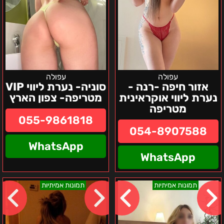
עפולה
עפולה
אזור חיפה -רנה -
סוניה- נערת ליווי VIP
נערת ליווי אוקראינית
מטריפה- צפון הארץ
מטריפה
055-9861818
054-8907588
WhatsApp
WhatsApp
אזור
מריה
תמונות אמיתיות
תמונות אמיתיות
חיפה
קריות
-
והסביבה
נסיה
–