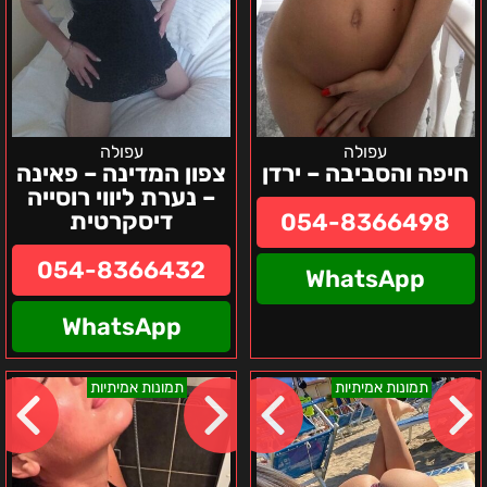
עפולה
עפולה
חיפה והסביבה – ירדן
צפון המדינה – פאינה
– נערת ליווי רוסייה
דיסקרטית
054-8366498
054-8366432
WhatsApp
WhatsApp
אזור
אינה-
תמונות אמיתיות
תמונות אמיתיות
הצפון-
נערה
ורה
ישראלית
אוקראינית
מהאגדות
–