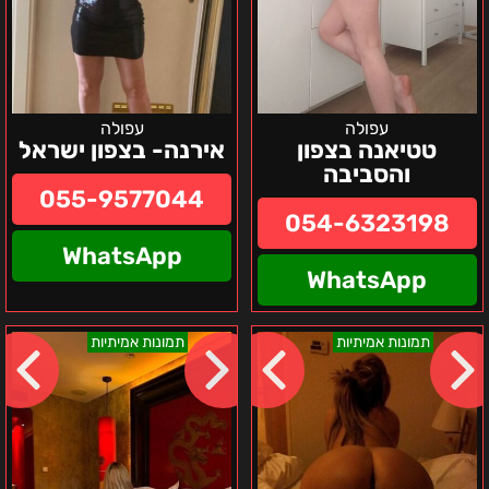
עפולה
עפולה
טטיאנה בצפון
אירנה- בצפון ישראל
והסביבה
055-9577044
054-6323198
WhatsApp
WhatsApp
גלינה
ניקיטה
תמונות אמיתיות
תמונות אמיתיות
חיפה
בחורה
והקריות
אוקראינית
ברמה
שלא
הכרת
–
אזור