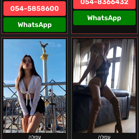
054-8366432
054-5858600
WhatsApp
WhatsApp
פאינה
קריות-רוזי
נערה
אוקראינית
ישראלית
מפנקת
–
קריות
והסביבה
עפולה
עפולה