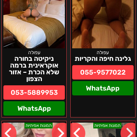
הצפון
עפולה
עפולה
גלינה חיפה והקריות
ניקיטה בחורה
אוקראינית ברמה
שלא הכרת – אזור
055-9577022
הצפון
WhatsApp
053-5889953
WhatsApp
צפון
חיפה
תמונות אמיתיות
תמונות אמיתיות
המדינה
והקריות
-
ירדן