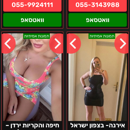
055-9924111
055-3143988
וואטסאפ
וואטסאפ
אירנה-
חיפה
תמונות אמיתיות
תמונות אמיתיות
בצפון
והקריות
ישראל
ירדן
–
בחורה
ישראלית
אוקראינית
חרמנית
אירנה- בצפון ישראל
חיפה והקריות ירדן –