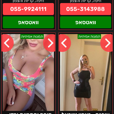
חיפה, קריות והצפון
חיפה, קריות והצפון
055-9924111
055-3143988
וואטסאפ
וואטסאפ
אירנה-
חיפה
תמונות אמיתיות
תמונות אמיתיות
בצפון
והקריות
ישראל
ירדן
–
בחורה
ישראלית
אוקראינית
חרמנית