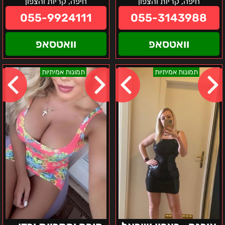
חיפה, קריות והצפון
חיפה, קריות והצפון
055-9924111
055-3143988
וואטסאפ
וואטסאפ
אירנה-
חיפה
תמונות אמיתיות
תמונות אמיתיות
בצפון
והקריות
ישראל
ירדן
–
בחורה
ישראלית
אוקראינית
חרמנית